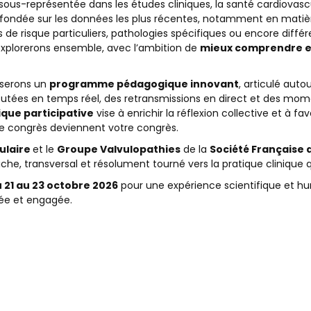
sous-représentée dans les études cliniques, la santé cardiovasc
 fondée sur les données les plus récentes, notamment en mati
s de risque particuliers, pathologies spécifiques ou encore diffé
explorerons ensemble, avec l’ambition de
mieux comprendre e
oserons un
programme pédagogique innovant
, articulé auto
cutées en temps réel, des retransmissions en direct et des mo
que participative
vise à enrichir la réflexion collective et à fav
ce congrès deviennent votre congrès.
culaire
et le
Groupe Valvulopathies
de la
Société Française 
he, transversal et résolument tourné vers la pratique clinique 
 21 au 23 octobre 2026
pour une expérience scientifique et h
isée et engagée.