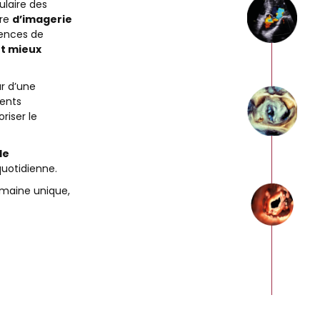
ulaire des
ère
d’imagerie
rences de
t mieux
ur d’une
ments
oriser le
de
quotidienne.
umaine unique,