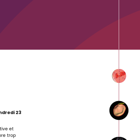
ndredi 23
tive et
ore trop