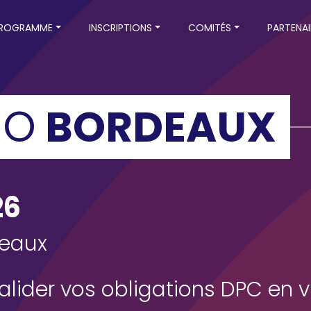
 navigation
ROGRAMME
INSCRIPTIONS
COMITÉS
PARTENAI
IO
BORDEAUX
26
deaux
alider vos obligations DPC en vu