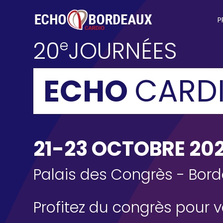
20e
Skip to main content
content
Cookies management panel
Main
Journées
P
Echo
20
JOURNÉES
e
Cardio
Bordeaux
ECHO
CARD
2026
21-23 OCTOBRE 20
Palais des Congrès - Bor
Profitez du congrès pour v